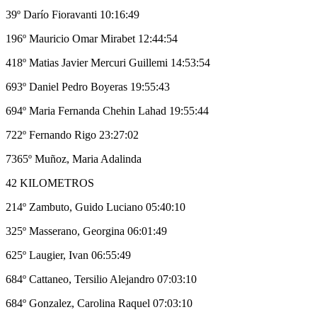
39º Darío Fioravanti 10:16:49
196º Mauricio Omar Mirabet 12:44:54
418º Matias Javier Mercuri Guillemi 14:53:54
693º Daniel Pedro Boyeras 19:55:43
694º Maria Fernanda Chehin Lahad 19:55:44
722º Fernando Rigo 23:27:02
7365º Muñoz, Maria Adalinda
42 KILOMETROS
214º Zambuto, Guido Luciano 05:40:10
325º Masserano, Georgina 06:01:49
625º Laugier, Ivan 06:55:49
684º Cattaneo, Tersilio Alejandro 07:03:10
684º Gonzalez, Carolina Raquel 07:03:10